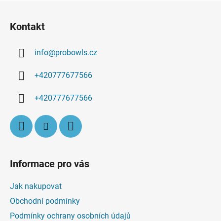
Z
c
n
á
í
í
Kontakt
p
p
r
a
v
info
@
probowls.cz
t
k
í
y
+420777677566
v
ý
+420777677566
p
i
s
u
Informace pro vás
Jak nakupovat
Obchodní podmínky
Podmínky ochrany osobních údajů