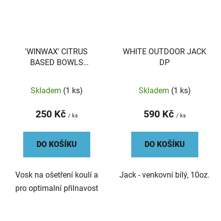
'WINWAX' CITRUS
WHITE OUTDOOR JACK
BASED BOWLS
DP
POLISH/GRIP
Skladem
(1 ks)
Skladem
(1 ks)
250 Kč
590 Kč
/ ks
/ ks
DO KOŠÍKU
DO KOŠÍKU
Vosk na ošetření koulí a
Jack - venkovní bílý, 10oz.
pro optimalní přilnavost