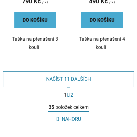
790 Kč
490 Kč
/ ks
/ ks
DO KOŠÍKU
DO KOŠÍKU
Taška na přenášení 3
Taška na přenášení 4
koulí
koulí
NAČÍST 11 DALŠÍCH
S
1
2
t
r
O
á
35
položek celkem
v
n
l
k
NAHORU
á
o
d
v
a
á