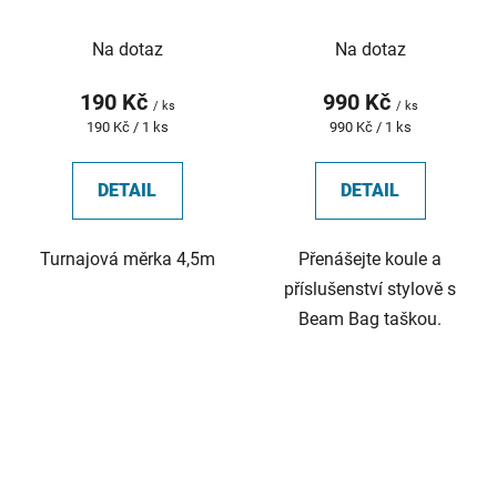
Na dotaz
Na dotaz
190 Kč
990 Kč
/ ks
/ ks
Měrná
Měrná
190 Kč / 1 ks
990 Kč / 1 ks
cena:
cena:
DETAIL
DETAIL
Turnajová měrka 4,5m
Přenášejte koule a
příslušenství stylově s
Beam Bag taškou.