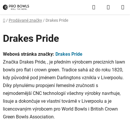
Přejít
Hledat
NÁKUP
na
obsah
KOŠÍK
Domů
/
Prodávané značky
/
Drakes Pride
Drakes Pride
Webová stránka značky:
Drakes Pride
Značka Drakes Pride, , je předním výrobcem precizních lawn
bowls pro flat i crown green. Tradice sahá až do roku 1820,
kdy původně pod jménem Darlingtons vznikla v Liverpoolu.
Díky plynulému propojení řemeslné zručnosti s
nejmodernější CNC technologií všechny výrobky navrhuje,
lisuje a dokončuje ve vlastní továrně v Liverpoolu a je
licencovaným výrobcem pro World Bowls i British Crown
Green Bowls Association.