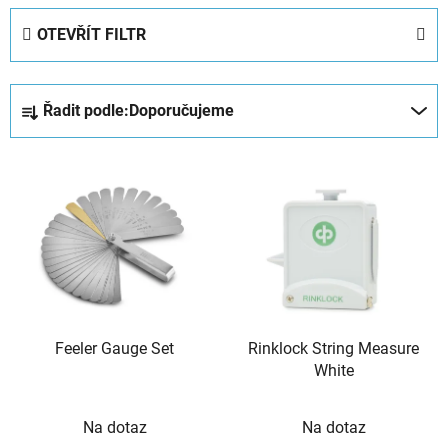
OTEVŘÍT FILTR
Ř
Řadit podle:
Doporučujeme
a
z
V
e
ý
n
p
í
i
p
s
r
p
o
r
d
Feeler Gauge Set
Rinklock String Measure
o
u
White
d
k
u
t
Na dotaz
Na dotaz
k
ů