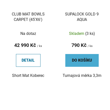
CLUB MAT BOWLS
SUPALOCK GOLD 9
CARPET (45'X6')
AQUA
Na dotaz
Skladem
(3 ks)
42 990 Kč
790 Kč
/ ks
/ ks
DETAIL
DO KOŠÍKU
Short Mat Koberec
Turnajová měrka 3,3m