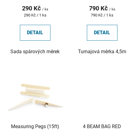
t
290 Kč
790 Kč
ů
/ ks
/ ks
Měrná
Měrná
290 Kč / 1 ks
790 Kč / 1 ks
cena:
cena:
DETAIL
DETAIL
Sada spárových měrek
Turnajová měrka 4,5m
Measuring Pegs (15ft)
4 BEAM BAG RED