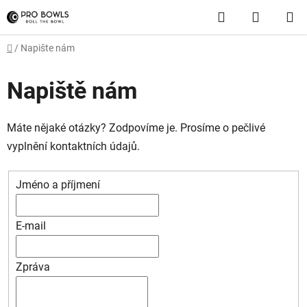
Přejít
Hledat
NÁKUP
na
obsah
KOŠÍK
Domů
/
Napište nám
Napiště nám
Máte nějaké otázky? Zodpovíme je. Prosíme o pečlivé
vyplnění kontaktních údajů.
Jméno a příjmení
E-mail
Zpráva