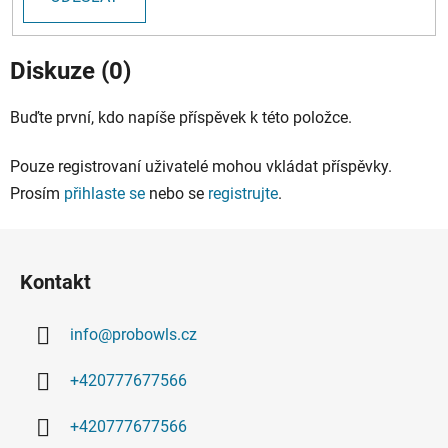
Diskuze (0)
Buďte první, kdo napíše příspěvek k této položce.
Pouze registrovaní uživatelé mohou vkládat příspěvky.
Prosím
přihlaste se
nebo se
registrujte
.
Z
á
Kontakt
p
a
info
@
probowls.cz
t
í
+420777677566
+420777677566