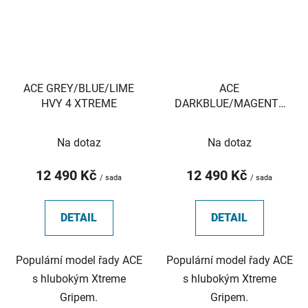
ACE GREY/BLUE/LIME
ACE
HVY 4 XTREME
DARKBLUE/MAGENTA
HVY 1 XTREME
Průměrné
Na dotaz
Na dotaz
hodnocení
produktu
12 490 Kč
12 490 Kč
/ sada
/ sada
je
5,0
DETAIL
DETAIL
z
5
Populární model řady ACE
Populární model řady ACE
hvězdiček.
s hlubokým Xtreme
s hlubokým Xtreme
Gripem.
Gripem.