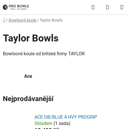
Přejít
Hledat
NÁKUP
na
obsah
KOŠÍK
Domů
/
Bowlsové koule
/
Taylor Bowls
Taylor Bowls
Bowlsové koule od britské firmy TAYLOR
Ace
Nejprodávanější
ACE DB/BLUE 4 HVY PROGRIP
Skladem
(1 sada)