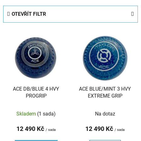
z
e
OTEVŘÍT FILTR
n
í
V
p
ý
r
p
o
i
d
s
u
p
k
r
t
ACE DB/BLUE 4 HVY
ACE BLUE/MINT 3 HVY
o
ů
PROGRIP
EXTREME GRIP
d
u
Skladem
(1 sada)
Na dotaz
k
t
12 490 Kč
12 490 Kč
ů
/ sada
/ sada