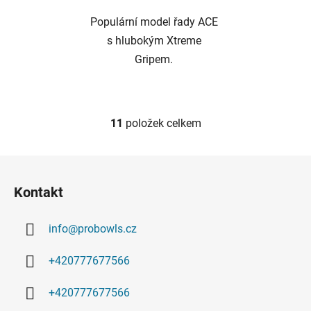
Populární model řady ACE
s hlubokým Xtreme
Gripem.
11
položek celkem
O
v
l
Z
á
á
d
Kontakt
p
a
a
c
info
@
probowls.cz
t
í
p
í
+420777677566
r
v
+420777677566
k