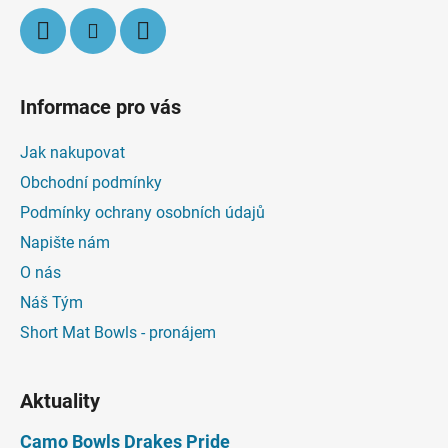
y
v
ý
p
i
Informace pro vás
s
u
Jak nakupovat
Obchodní podmínky
Podmínky ochrany osobních údajů
Napište nám
O nás
Náš Tým
Short Mat Bowls - pronájem
Aktuality
Camo Bowls Drakes Pride