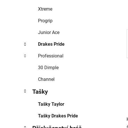
o
í
r
Xtreme
p
i
a
e
Progrip
n
e
Junior Ace
l
Drakes Pride
Professional
30 Dimple
Channel
Tašky
Tašky Taylor
Tašky Drakes Pride