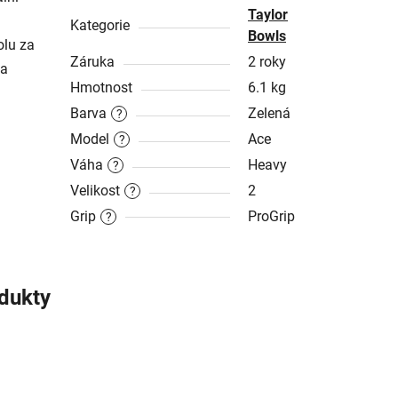
Taylor
Kategorie
Bowls
olu za
Záruka
2 roky
 a
Hmotnost
6.1 kg
Barva
Zelená
?
Model
Ace
?
Váha
Heavy
?
Velikost
2
?
Grip
ProGrip
?
odukty