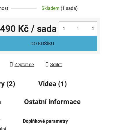
nost
Skladem
(1 sada)
 490 Kč
/ sada
ek.
 cena:
DO KOŠÍKU
Zeptat se
Sdílet
y (2)
Videa (1)
s
Ostatní informace
í
Doplňkové parametry
ální