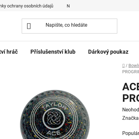
ky ochrany osobních údajů
Napište nám
O nás
Náš 
tví hráč
Příslušenství klub
Dárkový poukaz
Domů
/
Bowl
PROGRI
AC
PR
Průměr
Neohod
hodnoc
Značka
produk
Populár
je