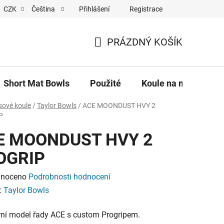
Přihlášení
Registrace
CZK
Čeština
Tým
Short Mat Bowls - pronájem
PRÁZDNÝ KOŠÍK
NÁKUPNÍ
KOŠÍK
Short Mat Bowls
Použité
Koule na míru
A
sové koule
/
Taylor Bowls
/
ACE MOONDUST HVY 2
P
E MOONDUST HVY 2
OGRIP
né
noceno
Podrobnosti hodnocení
ení
:
Taylor Bowls
tu
ní model řady ACE s custom Progripem.