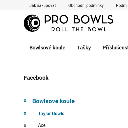
Přejít
Jak nakupovat
Obchodní podmínky
Podmín
na
obsah
Bowlsové koule
Tašky
Příslušens
P
Facebook
o
s
t
K
Přeskočit
Bowlsové koule
r
a
kategorie
a
t
Taylor Bowls
n
e
g
n
Ace