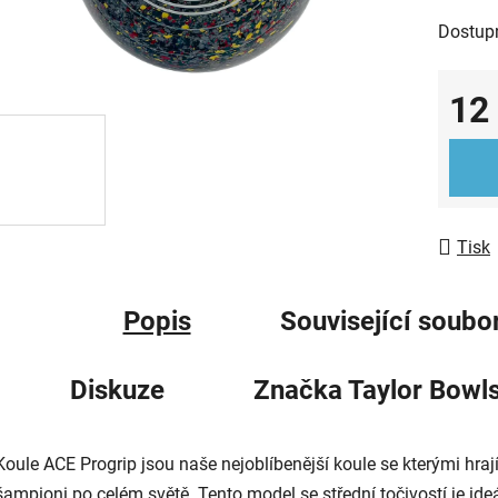
0,0
Dostup
z
5
12
hvězdič
Měrná
Tisk
Popis
Související soubor
Diskuze
Značka
Taylor Bowl
Koule ACE Progrip jsou naše nejoblíbenější koule se kterými hraj
šampioni po celém světě. Tento model se střední točivostí je ide