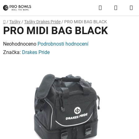
Přejít
Hledat
NÁKUP
na
obsah
KOŠÍK
Domů
/
Tašky
/
Tašky Drakes Pride
/
PRO MIDI BAG BLACK
PRO MIDI BAG BLACK
Průměrné
Neohodnoceno
Podrobnosti hodnocení
hodnocení
Značka:
Drakes Pride
produktu
je
0,0
z
5
hvězdiček.