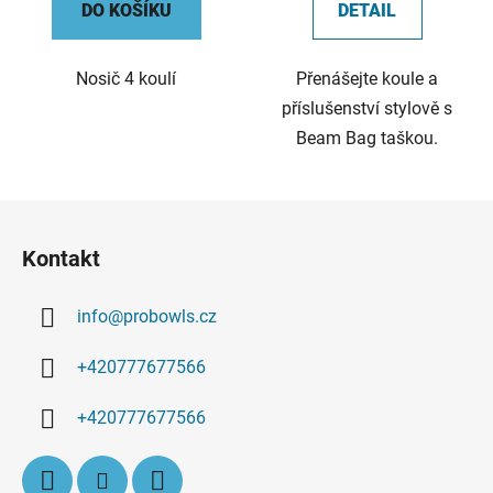
DO KOŠÍKU
DETAIL
Nosič 4 koulí
Přenášejte koule a
příslušenství stylově s
Beam Bag taškou.
Z
á
Kontakt
p
a
info
@
probowls.cz
t
í
+420777677566
+420777677566