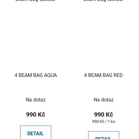
4 BEAM BAG AQUA
4 BEAM BAG RED
Na dotaz
Na dotaz
990 Kč
990 Kč
Měrná
990 Kč / 1 ks
cena:
DETAIL