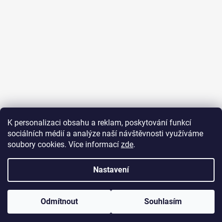
K personalizaci obsahu a reklam, poskytování funkcí
sociálních médií a analýze naší návštěvnosti využíváme
soubory cookies. Více informací
zde
.
Nastavení
Vytvořil Shoptet
Odmítnout
Souhlasím
Copyright 2026
ProBowls
. Všechna práva vyhrazena.
Upravit nastavení cookies