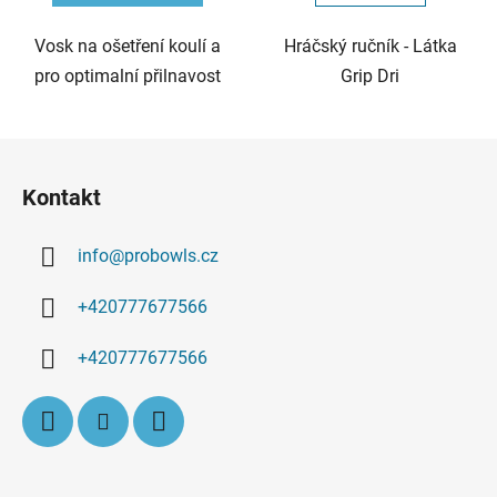
Vosk na ošetření koulí a
Hráčský ručník - Látka
pro optimalní přilnavost
Grip Dri
Z
á
Kontakt
p
a
info
@
probowls.cz
t
í
+420777677566
+420777677566