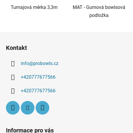
Turnajová měrka 3,3m
MAT - Gumová bowlsová
podložka
Z
á
Kontakt
p
a
info
@
probowls.cz
t
í
+420777677566
+420777677566
Informace pro vás