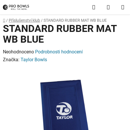
Přejít
Hledat
NÁKUP
na
obsah
KOŠÍK
Domů
/
Příslušenství klub
/
STANDARD RUBBER MAT WB BLUE
STANDARD RUBBER MAT
WB BLUE
Průměrné
Neohodnoceno
Podrobnosti hodnocení
hodnocení
Značka:
Taylor Bowls
produktu
je
0,0
z
5
hvězdiček.