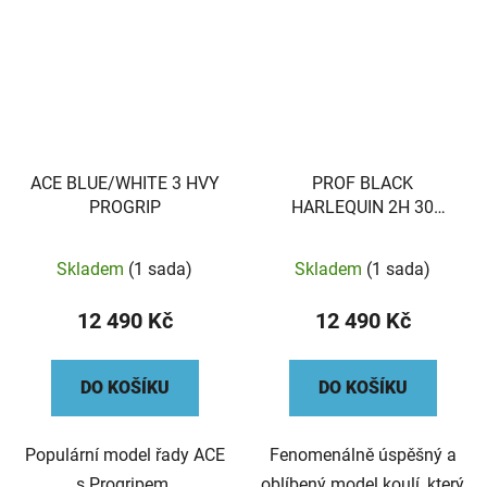
ACE BLUE/WHITE 3 HVY
PROF BLACK
PROGRIP
HARLEQUIN 2H 30
DIMPLE
Skladem
(1 sada)
Skladem
(1 sada)
12 490 Kč
12 490 Kč
DO KOŠÍKU
DO KOŠÍKU
Populární model řady ACE
Fenomenálně úspěšný a
s Progripem.
oblíbený model koulí, který