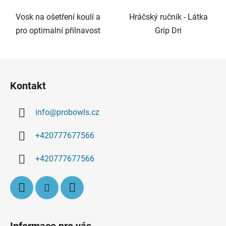
Vosk na ošetření koulí a
Hráčský ručník - Látka
pro optimalní přilnavost
Grip Dri
Z
á
Kontakt
p
a
info
@
probowls.cz
t
í
+420777677566
+420777677566