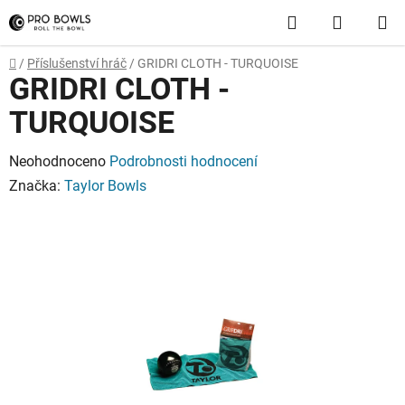
Přejít
Hledat
NÁKUP
na
obsah
KOŠÍK
Domů
/
Příslušenství hráč
/
GRIDRI CLOTH - TURQUOISE
GRIDRI CLOTH -
TURQUOISE
Průměrné
Neohodnoceno
Podrobnosti hodnocení
hodnocení
Značka:
Taylor Bowls
produktu
je
0,0
z
5
hvězdiček.